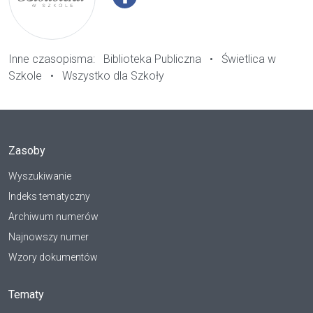
Inne czasopisma:
Biblioteka Publiczna
•
Świetlica w
Szkole
•
Wszystko dla Szkoły
Zasoby
Wyszukiwanie
Indeks tematyczny
Archiwum numerów
Najnowszy numer
Wzory dokumentów
Tematy