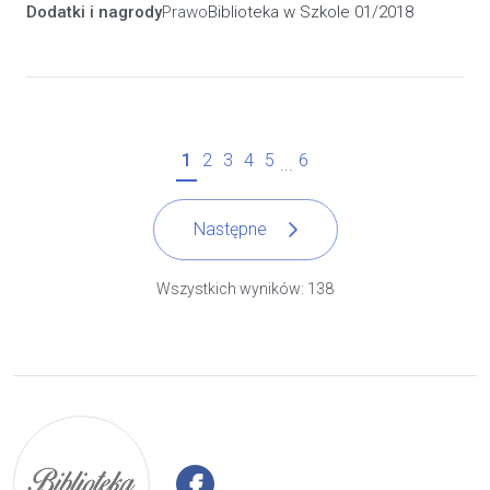
Dodatki i nagrody
Prawo
Biblioteka w Szkole 01/2018
1
2
3
4
5
6
...
Następne
Wszystkich wyników: 138