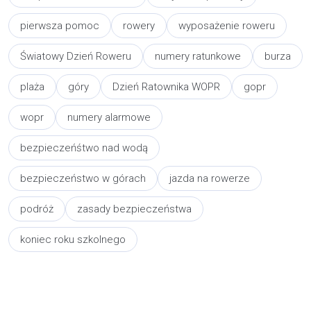
pierwsza pomoc
rowery
wyposażenie roweru
Światowy Dzień Roweru
numery ratunkowe
burza
plaża
góry
Dzień Ratownika WOPR
gopr
wopr
numery alarmowe
bezpieczeńśtwo nad wodą
bezpieczeństwo w górach
jazda na rowerze
podróż
zasady bezpieczeństwa
koniec roku szkolnego