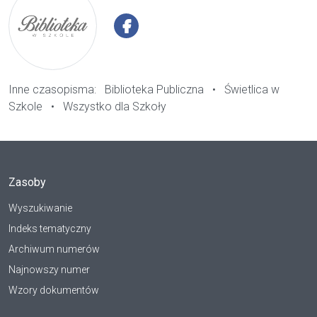
Inne czasopisma:
Biblioteka Publiczna
•
Świetlica w
Szkole
•
Wszystko dla Szkoły
Zasoby
Wyszukiwanie
Indeks tematyczny
Archiwum numerów
Najnowszy numer
Wzory dokumentów